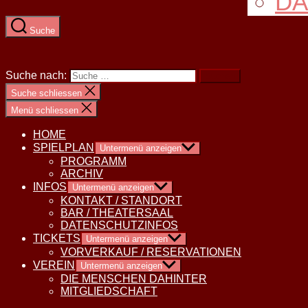
DA
Suche
Suche nach:
Suche schliessen
Menü schliessen
HOME
SPIELPLAN
Untermenü anzeigen
PROGRAMM
ARCHIV
INFOS
Untermenü anzeigen
KONTAKT / STANDORT
BAR / THEATERSAAL
DATENSCHUTZINFOS
TICKETS
Untermenü anzeigen
VORVERKAUF / RESERVATIONEN
VEREIN
Untermenü anzeigen
DIE MENSCHEN DAHINTER
MITGLIEDSCHAFT