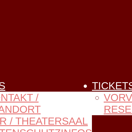
S
TICKET
NTAKT /
VORV
ANDORT
RESE
R / THEATERSAAL